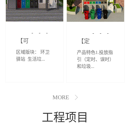
【可定制】综
【定制效果展
区域版块： 环卫
产品特色1.投放指
合环卫驿站
示】垃圾分类
驿站 生活垃...
引（定时、误时）
和垃圾...
亭
MORE
工程项目