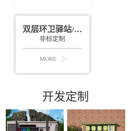
双层环卫驿站/资
全运会垃圾桶
880*400*970mm
源收集中心
（广州）
非标定制
MORE
MORE
开发定制