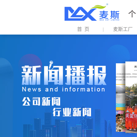
个
首 页
麦斯工厂