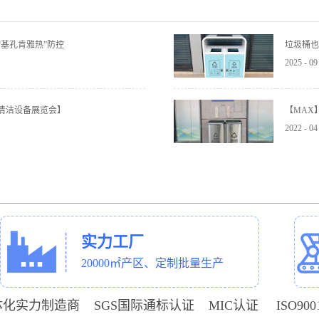
基孔肯雅热”防控
垃圾桶也
2025
-
09
与清洁设备展览会】
【MAX
2022
-
04
实力工厂
20000㎡产区、定制批量生产
体化实力制造商 SGS国际通标认证 MIC认证 ISO9