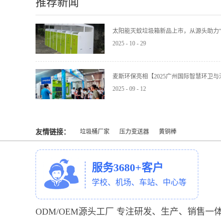
推荐新闻
太阳能灭蚊垃圾箱新品上市，从源头助力“
2025
-
10
-
29
麦斯环保亮相【2025广州国际智慧环卫
2025
-
09
-
12
友情链接：
垃圾桶厂家
压力变送器
黄铜棒
服务3680+客户
学校、机场、车站、中心等
ODM/OEM源头工厂 专注研发、生产、销售一