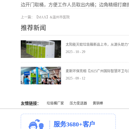
边开门取桶，方便工作人员取出内桶；边角精细打磨
上一篇：
【MAX】&温州市医院
推荐新闻
太阳能灭蚊垃圾箱新品上市，从源头助力“
2025
-
10
-
29
麦斯环保亮相【2025广州国际智慧环卫
2025
-
09
-
12
友情链接：
垃圾桶厂家
压力变送器
黄铜棒
服务3680+客户