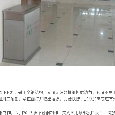
AX-HK21，采用全钢结构，光滑无焊缝精细打磨边角，圆滑不
通用三角锁，从正面打开取出垃圾，方便快捷；加厚加高底座有
不锈钢制作，采用201优质不锈钢制作，美观实用顶部投口设计，