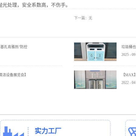
抛光处理，安全系数高，不伤手。
下一篇：无
基孔肯雅热”防控
垃圾桶也
2025
-
09
与清洁设备展览会】
【MAX
2022
-
04
实力工厂