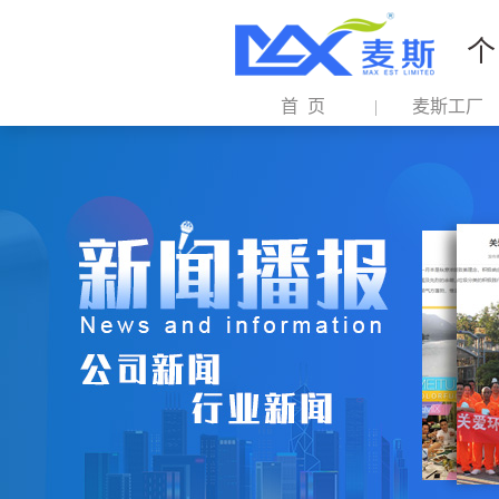
个
首 页
麦斯工厂