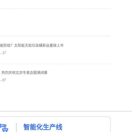
能防蚊？太阳能灭蚊垃圾桶新品重磅上市
-
27
】热烈庆祝北京冬奥会圆满闭幕
-
07
智能化生产线