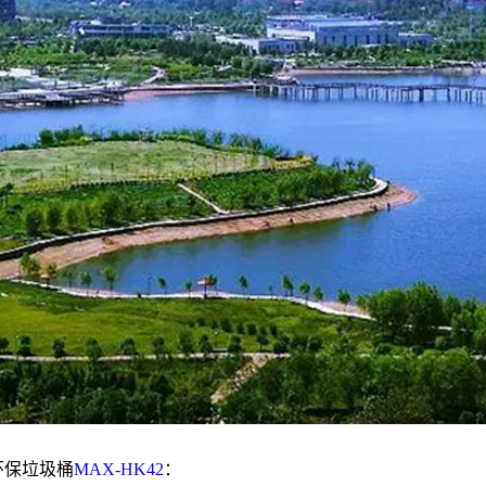
环保垃圾桶
MAX-HK42
：