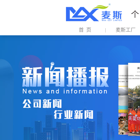
个
首 页
麦斯工厂