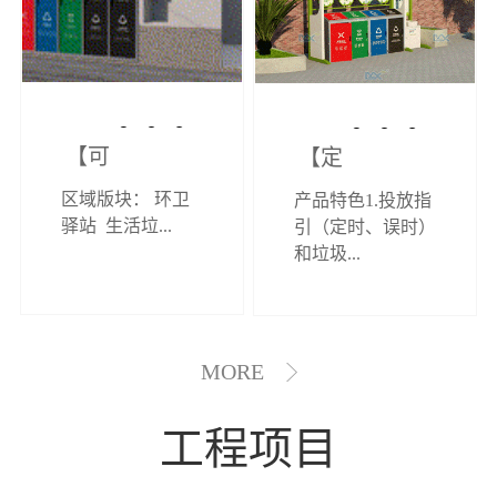
【可定制】综
【定制效果展
区域版块： 环卫
产品特色1.投放指
合环卫驿站
示】垃圾分类
驿站 生活垃...
引（定时、误时）
和垃圾...
亭
MORE
工程项目