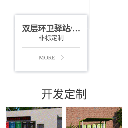
双层环卫驿站/资
全运会垃圾桶
880*400*970mm
源收集中心
（广州）
非标定制
MORE
MORE
开发定制