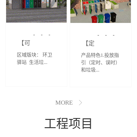
【可定制】综
【定制效果展
区域版块： 环卫
产品特色1.投放指
合环卫驿站
示】垃圾分类
驿站 生活垃...
引（定时、误时）
和垃圾...
亭
MORE
工程项目