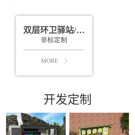
双层环卫驿站/资
全运会垃圾桶
880*400*970mm
源收集中心
（广州）
非标定制
MORE
MORE
开发定制