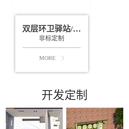
双层环卫驿站/资
全运会垃圾桶
880*400*970mm
源收集中心
（广州）
非标定制
MORE
MORE
开发定制