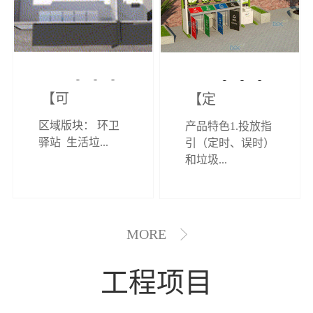
【可定制】综
【定制效果展
区域版块： 环卫
产品特色1.投放指
合环卫驿站
示】垃圾分类
驿站 生活垃...
引（定时、误时）
和垃圾...
亭
MORE
工程项目