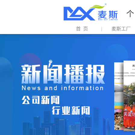
个
首 页
麦斯工厂