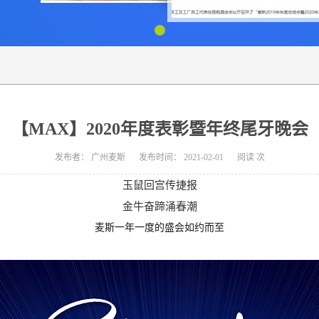
【MAX】2020年度表彰暨年终尾牙晚会
发布者：
广州麦斯
发布时间：
2021-02-01
阅读
次
玉鼠回宫传捷报
金牛奋蹄涌春潮
麦斯一年一度的盛会如约而至