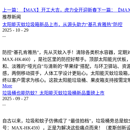
上一篇：
【MAX】开工大吉，虎力全开迎新春
下一篇：
【MA
推荐新闻
太阳能灭蚊垃圾箱新品上市，从源头助力“基孔肯雅热”防控
2025
-
10
-
29
...
防控“基孔肯雅热”，先从灭蚊入手！清除各类积水容器，定期
MAX-HK460），是社区里的防控好帮手。顶部太阳能光
和、淡雅的“哑光白”与清新的“苹果绿”搭配，与环卫驿站、
感，两侧移动提手，人体工学设计更贴心。太阳能灭蚊垃圾箱，
终以客户需求为核心。这款太阳能垃圾桶、果皮箱支持按需定制
More
垃圾桶也能防蚊？太阳能灭蚊垃圾桶新品重磅上市
2025
-
09
-
27
...
自古以来，垃圾和蚊子仿佛成了 “最佳拍档”，垃圾桶旁总是
号：MAX-HK459），正是为解决这些痛点而来！（麦斯