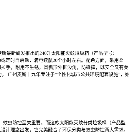
斯最新研发推出的240升太阳能灭蚊垃圾箱（产品型号：
动或定时自启动，满电续航20个小时左右。配色方面，采用柔
和拉手，耐用不生锈，圆弧形外框边角，防碰撞，既安全又有美
。 广州麦斯十九年专注于“个性化城市公共环境配套设施”，始
下，蚊虫防控至关重要。而这款太阳能灭蚊分类垃圾桶（产品型
，从设计理念出发，它完美融合了环保分类与蚊虫防控两大需求。