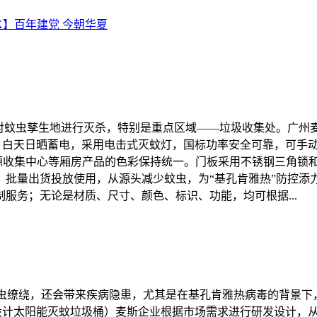
X】百年建党 今朝华夏
对蚊虫孳生地进行灭杀，特别是重点区域——垃圾收集处。广州麦
伏板，白天日晒蓄电，采用电击式灭蚊灯，国标功率安全可靠，可手
资源收集中心等厢房产品的色彩保持统一。门板采用不锈钢三角锁
批量出货投放使用，从源头减少蚊虫，为“基孔肯雅热”防控添力
服务；无论是材质、尺寸、颜色、标识、功能，均可根据...
蚊虫缭绕，还会带来疾病隐患，尤其是在基孔肯雅热病毒的背景
创新设计太阳能灭蚊垃圾桶）麦斯企业根据市场需求进行研发设计