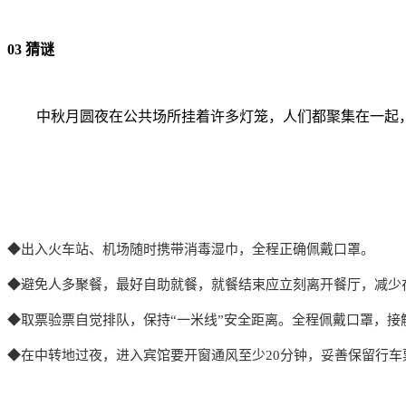
03 猜谜
中秋月圆夜在公共场所挂着许多灯笼，人们都聚集在一起
◆
出入火车站、机场随时携带消毒湿巾，全程正确佩戴口罩。
◆避免人多聚餐，最好自助就餐，就餐结束应立刻离开餐厅，减少
◆取票验票自觉排队，保持“一米线”安全距离。全程佩戴口罩，接
◆
在中转地过夜，进入宾馆要开窗通风至少20分钟，妥善保留行车