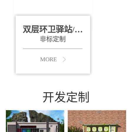
双层环卫驿站/资
全运会垃圾桶
880*400*970mm
源收集中心
（广州）
非标定制
MORE
MORE
开发定制