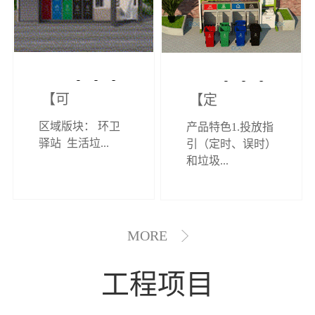
【可定制】综
【定制效果展
区域版块： 环卫
产品特色1.投放指
合环卫驿站
示】垃圾分类
驿站 生活垃...
引（定时、误时）
和垃圾...
亭
MORE
工程项目