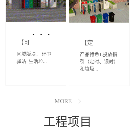
【可定制】综
【定制效果展
区域版块： 环卫
产品特色1.投放指
合环卫驿站
示】垃圾分类
驿站 生活垃...
引（定时、误时）
和垃圾...
亭
MORE
工程项目