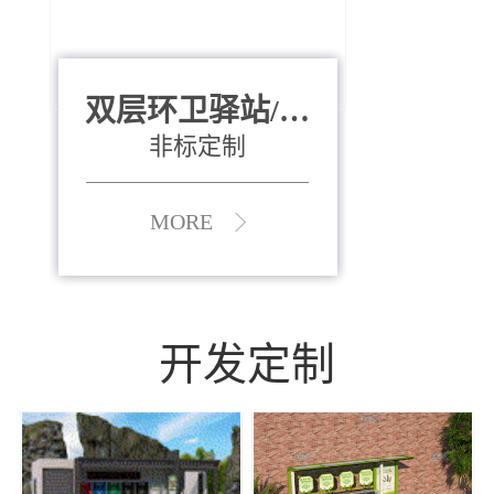
双层环卫驿站/资
全运会垃圾桶
880*400*970mm
源收集中心
（广州）
非标定制
MORE
MORE
开发定制