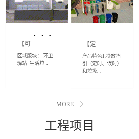
【可定制】综
【定制效果展
区域版块： 环卫
产品特色1.投放指
合环卫驿站
示】垃圾分类
驿站 生活垃...
引（定时、误时）
和垃圾...
亭
MORE
工程项目