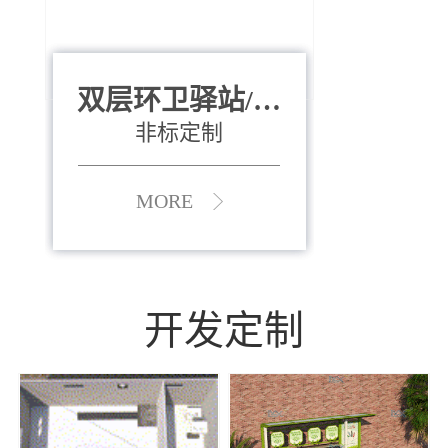
双层环卫驿站/资
全运会垃圾桶
880*400*970mm
源收集中心
（广州）
非标定制
MORE
MORE
开发定制