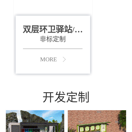
双层环卫驿站/资
全运会垃圾桶
880*400*970mm
源收集中心
（广州）
非标定制
MORE
MORE
开发定制