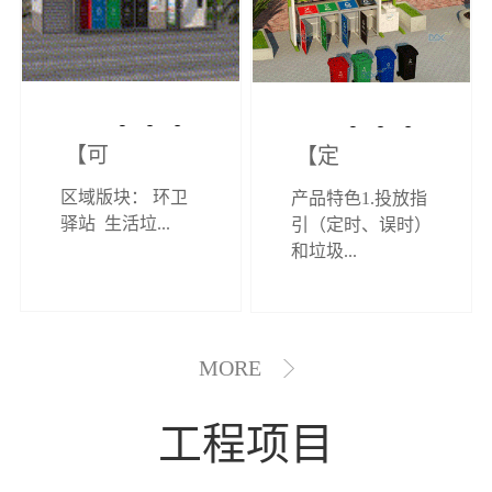
【可定制】综
【定制效果展
区域版块： 环卫
产品特色1.投放指
合环卫驿站
示】垃圾分类
驿站 生活垃...
引（定时、误时）
和垃圾...
亭
MORE
工程项目