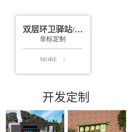
双层环卫驿站/资
全运会垃圾桶
880*400*970mm
源收集中心
（广州）
非标定制
MORE
MORE
开发定制