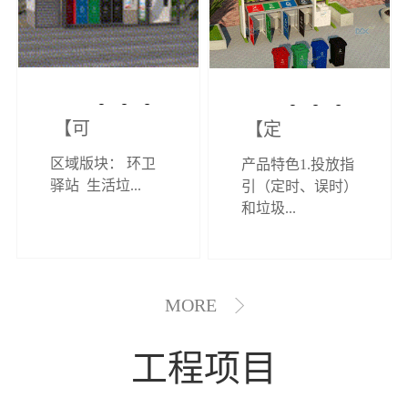
【可定制】综
【定制效果展
区域版块： 环卫
产品特色1.投放指
合环卫驿站
示】垃圾分类
驿站 生活垃...
引（定时、误时）
和垃圾...
亭
MORE
工程项目