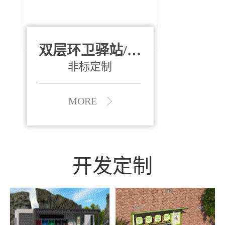
双层环卫驿站/资
全运会垃圾桶
880*400*970mm
源收集中心
（广州）
非标定制
MORE
MORE
开发定制