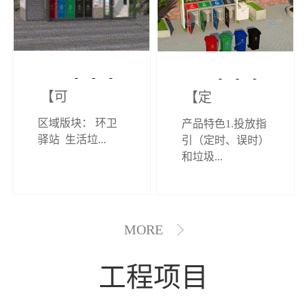
【可定制】综
【定制效果展
区域版块： 环卫
产品特色1.投放指
合环卫驿站
示】垃圾分类
驿站 生活垃...
引（定时、误时）
和垃圾...
亭
MORE
工程项目