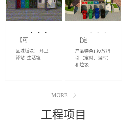
【可定制】综
【定制效果展
区域版块： 环卫
产品特色1.投放指
合环卫驿站
示】垃圾分类
驿站 生活垃...
引（定时、误时）
和垃圾...
亭
MORE
工程项目