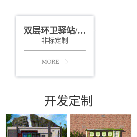
双层环卫驿站/资
全运会垃圾桶
880*400*970mm
源收集中心
（广州）
非标定制
MORE
MORE
开发定制