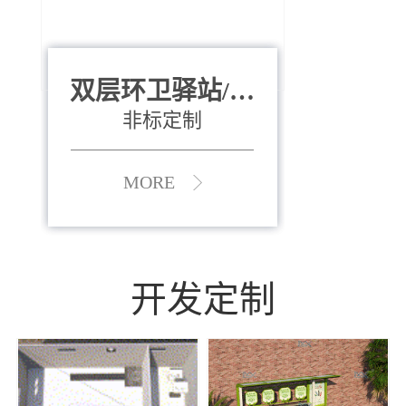
双层环卫驿站/资
全运会垃圾桶
880*400*970mm
源收集中心
（广州）
非标定制
MORE
MORE
开发定制