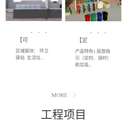
【可定制】综
【定制效果展
区域版块： 环卫
产品特色1.投放指
合环卫驿站
示】垃圾分类
驿站 生活垃...
引（定时、误时）
和垃圾...
亭
MORE
工程项目