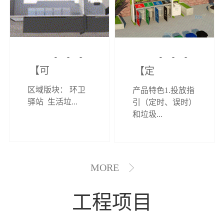
【可定制】综
【定制效果展
区域版块： 环卫
产品特色1.投放指
合环卫驿站
示】垃圾分类
驿站 生活垃...
引（定时、误时）
和垃圾...
亭
MORE
工程项目