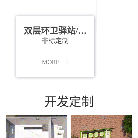
双层环卫驿站/资
全运会垃圾桶
880*400*970mm
源收集中心
（广州）
非标定制
MORE
MORE
开发定制