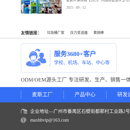
麦斯环保亮相【2025广州国际智慧环卫
2025
-
09
-
12
友情链接：
垃圾桶厂家
压力变送器
黄铜棒
服务3680+客户
学校、机场、车站、中心等
ODM/OEM源头工厂 专注研发、生产、销售一
麦斯工厂
产品中心
研发
企业地址—广州市番禺区石壁街都那村工业路2
maxhbvip@163.com