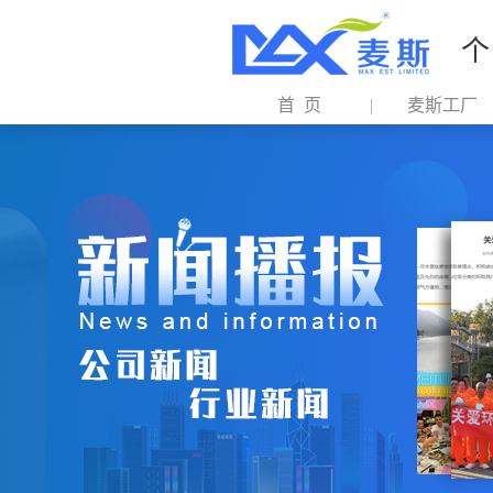
个
首 页
麦斯工厂