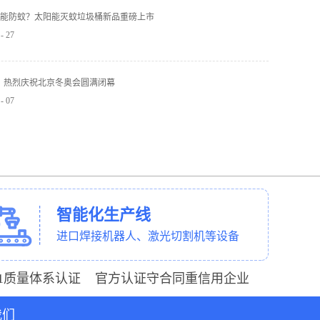
能防蚊？太阳能灭蚊垃圾桶新品重磅上市
-
27
】热烈庆祝北京冬奥会圆满闭幕
-
07
智能化生产线
进口焊接机器人、激光切割机等设备
001质量体系认证 官方认证守合同重信用企业
我们