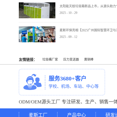
太阳能灭蚊垃圾箱新品上市，从源头助力“
2025
-
10
-
29
麦斯环保亮相【2025广州国际智慧环卫
2025
-
09
-
12
友情链接：
垃圾桶厂家
压力变送器
黄铜棒
服务3680+客户
学校、机场、车站、中心等
ODM/OEM源头工厂 专注研发、生产、销售一
麦斯工厂
产品中心
研发