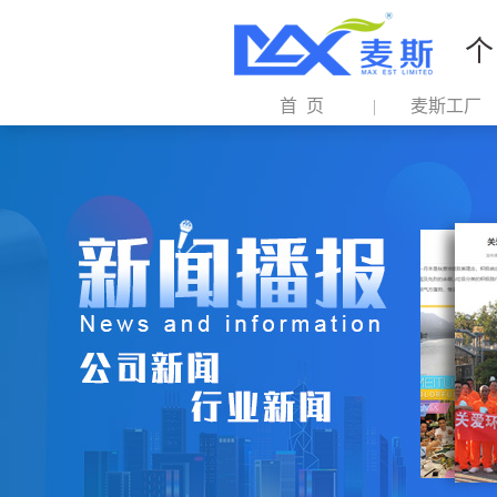
个
首 页
麦斯工厂