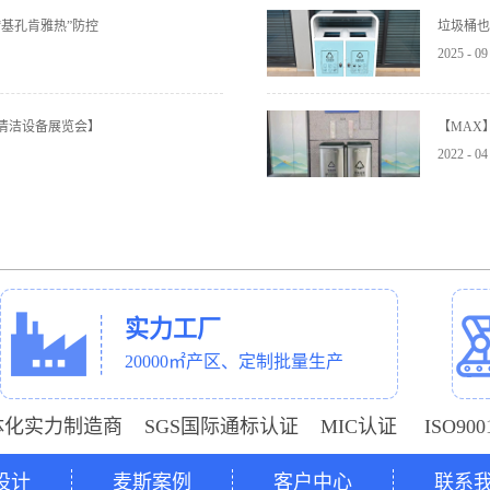
基孔肯雅热”防控
垃圾桶也
2025
-
09
与清洁设备展览会】
【MAX
2022
-
04
实力工厂
20000㎡产区、定制批量生产
体化实力制造商 SGS国际通标认证 MIC认证 ISO9
设计
麦斯案例
客户中心
联系