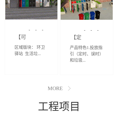
【可定制】综
【定制效果展
区域版块： 环卫
产品特色1.投放指
合环卫驿站
示】垃圾分类
驿站 生活垃...
引（定时、误时）
和垃圾...
亭
MORE
工程项目