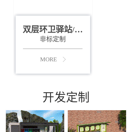
双层环卫驿站/资
全运会垃圾桶
880*400*970mm
源收集中心
（广州）
非标定制
MORE
MORE
开发定制