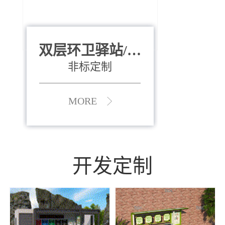
双层环卫驿站/资
全运会垃圾桶
880*400*970mm
源收集中心
（广州）
非标定制
MORE
MORE
开发定制