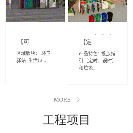
【可定制】综
【定制效果展
区域版块： 环卫
产品特色1.投放指
合环卫驿站
示】垃圾分类
驿站 生活垃...
引（定时、误时）
和垃圾...
亭
MORE
工程项目