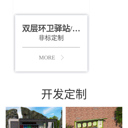
双层环卫驿站/资
全运会垃圾桶
880*400*970mm
源收集中心
（广州）
非标定制
MORE
MORE
开发定制