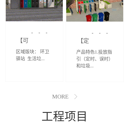
【可定制】综
【定制效果展
区域版块： 环卫
产品特色1.投放指
合环卫驿站
示】垃圾分类
驿站 生活垃...
引（定时、误时）
和垃圾...
亭
MORE
工程项目