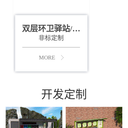
双层环卫驿站/资
全运会垃圾桶
880*400*970mm
源收集中心
（广州）
非标定制
MORE
MORE
开发定制