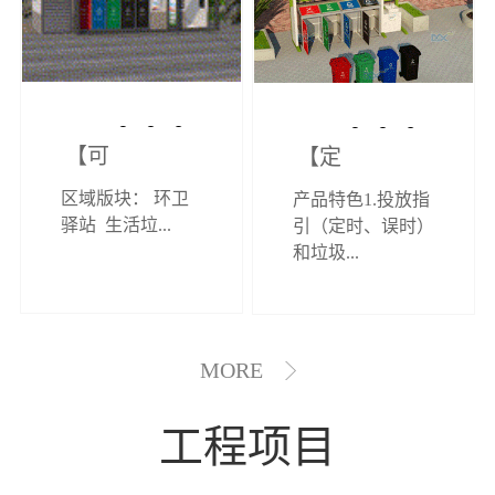
【可定制】综
【定制效果展
区域版块： 环卫
产品特色1.投放指
合环卫驿站
示】垃圾分类
驿站 生活垃...
引（定时、误时）
和垃圾...
亭
MORE
工程项目