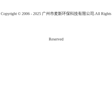
雅
如
患，
生意
智
处。
览会
品
尤其
识越
热”
何
广州
Copyright © 2006 - 2025 广州市麦斯环保科技有限公司.All Rights
（简
慧
是在
重
来越
麦斯
防
称“广
创
基孔
环
受到
最新...
磅
州环
控
肯雅
新？
重
卫
卫清
上
Reserved
热病
视，
实
洁
与
毒的
而不
市
展”）
现
背景
锈钢
清
9月11-
下，
垃圾
城
13日
洁
蚊虫...
桶作
在广
市
设
为一
州保
环
个不
备
利世
可或
境
贸博
展
缺的
览...
融
城市
览