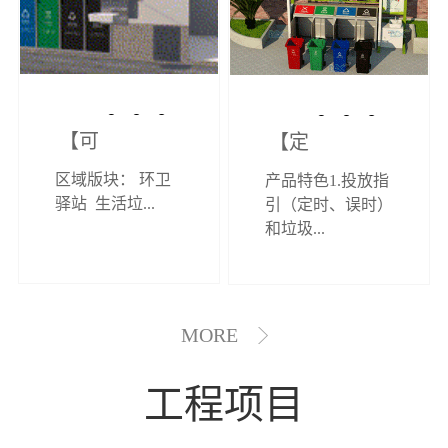
【可定制】综
【定制效果展
区域版块： 环卫
产品特色1.投放指
合环卫驿站
示】垃圾分类
驿站 生活垃...
引（定时、误时）
和垃圾...
亭
MORE
工程项目