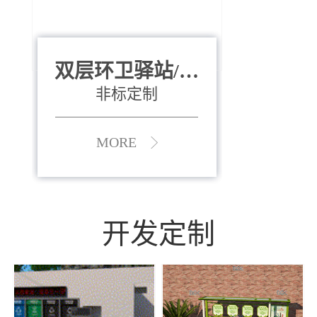
双层环卫驿站/资
全运会垃圾桶
880*400*970mm
源收集中心
（广州）
非标定制
MORE
MORE
开发定制