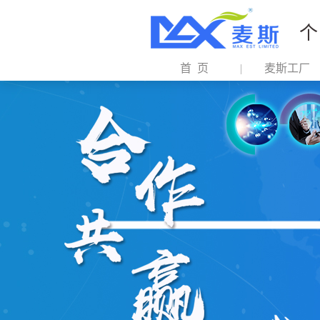
个
首 页
麦斯工厂