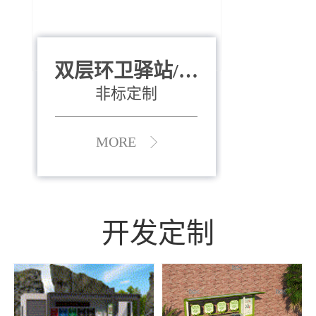
双层环卫驿站/资
全运会垃圾桶
880*400*970mm
源收集中心
（广州）
非标定制
MORE
MORE
开发定制