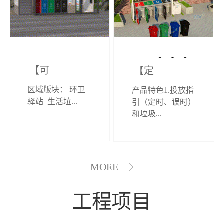
【可定制】综
【定制效果展
区域版块： 环卫
产品特色1.投放指
合环卫驿站
示】垃圾分类
驿站 生活垃...
引（定时、误时）
和垃圾...
亭
MORE
工程项目