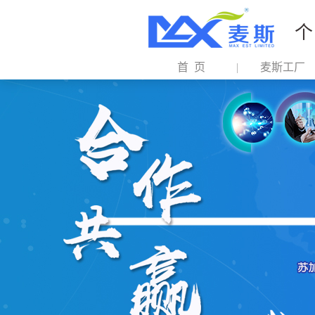
个
首 页
麦斯工厂