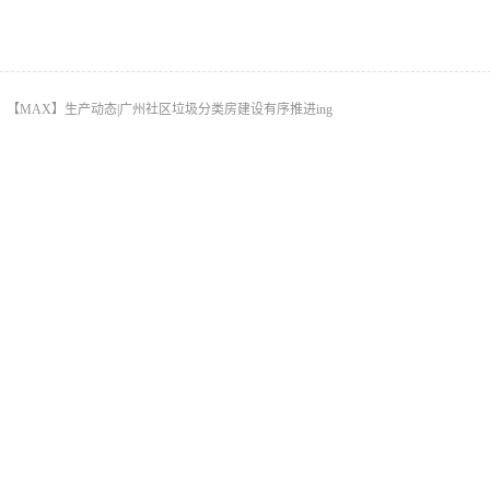
。
：
【MAX】生产动态|广州社区垃圾分类房建设有序推进ing