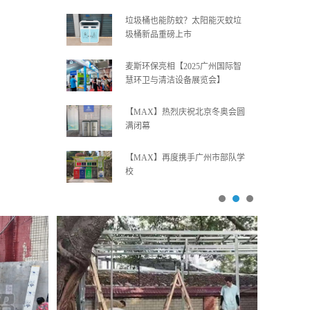
垃圾桶也能防蚊？太阳能灭蚊垃
圾桶新品重磅上市
麦斯环保亮相【2025广州国际智
慧环卫与清洁设备展览会】
【MAX】热烈庆祝北京冬奥会圆
满闭幕
【MAX】再度携手广州市部队学
校