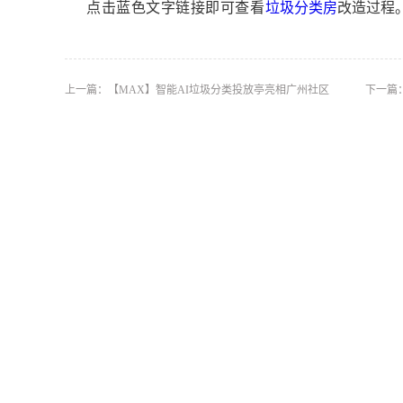
点击蓝色文字链接即可查看
垃圾分类房
改造
过程
上一篇：
【MAX】智能AI垃圾分类投放亭亮相广州社区
下一篇