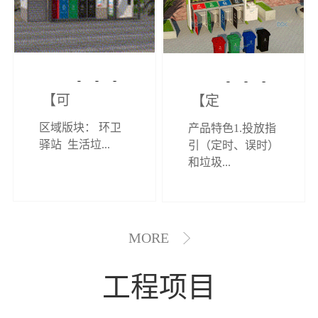
【可定制】综
【定制效果展
区域版块： 环卫
产品特色1.投放指
合环卫驿站
示】垃圾分类
驿站 生活垃...
引（定时、误时）
和垃圾...
亭
MORE
工程项目