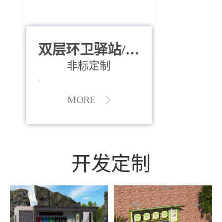
双层环卫驿站/资
全运会垃圾桶
880*400*970mm
源收集中心
（广州）
非标定制
MORE
MORE
开发定制