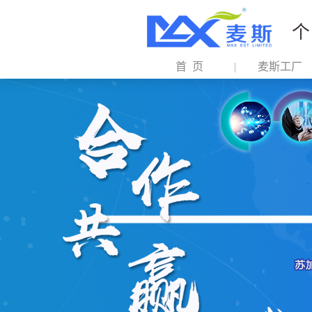
个
首 页
麦斯工厂