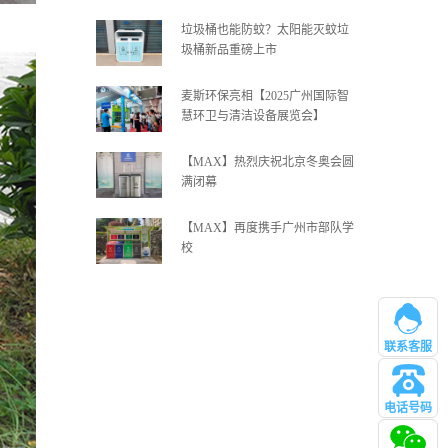
垃圾桶也能防蚊？太阳能灭蚊垃
圾桶新品重磅上市
麦斯环保亮相【2025广州国际智
慧环卫与清洁设备展览会】
【MAX】热烈庆祝北京冬奥会圆
满闭幕
【MAX】再度携手广州市部队学
校
联系客服
电话号码
管理