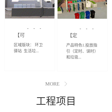
【可定制】综
【定制效果展
区域版块： 环卫
产品特色1.投放指
合环卫驿站
示】垃圾分类
驿站 生活垃...
引（定时、误时）
和垃圾...
亭
MORE
工程项目