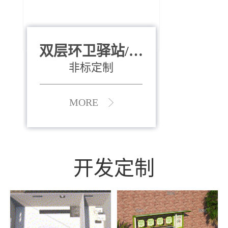
双层环卫驿站/资
全运会垃圾桶
880*400*970mm
源收集中心
（广州）
非标定制
MORE
MORE
开发定制