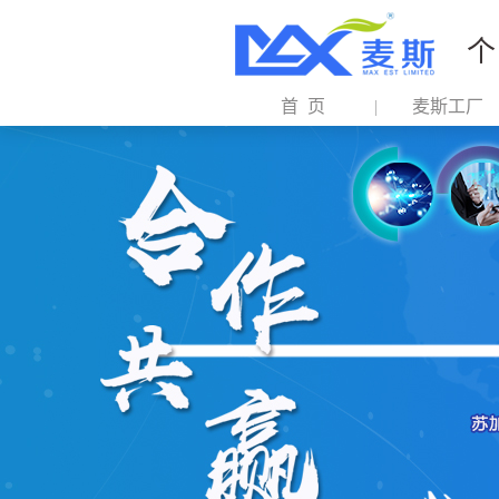
个
首 页
麦斯工厂