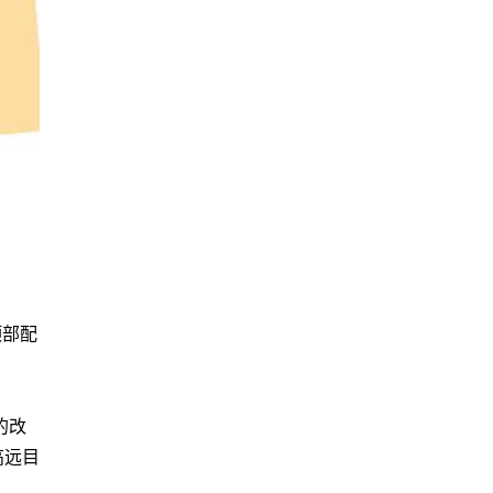
顶部配
的改
高远目