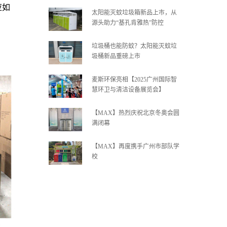
应如
太阳能灭蚊垃圾箱新品上市，从
源头助力“基孔肯雅热”防控
垃圾桶也能防蚊？太阳能灭蚊垃
圾桶新品重磅上市
麦斯环保亮相【2025广州国际智
慧环卫与清洁设备展览会】
【MAX】热烈庆祝北京冬奥会圆
满闭幕
【MAX】再度携手广州市部队学
校