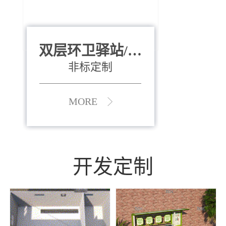
双层环卫驿站/资
全运会垃圾桶
880*400*970mm
源收集中心
（广州）
非标定制
MORE
MORE
开发定制