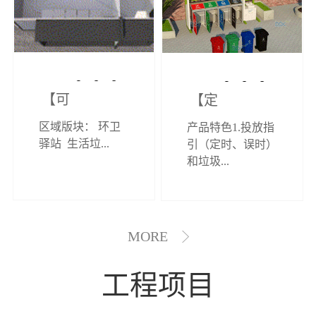
【可定制】综
【定制效果展
区域版块： 环卫
产品特色1.投放指
合环卫驿站
示】垃圾分类
驿站 生活垃...
引（定时、误时）
和垃圾...
亭
MORE
工程项目