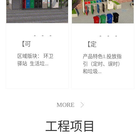
【可定制】综
【定制效果展
区域版块： 环卫
产品特色1.投放指
合环卫驿站
示】垃圾分类
驿站 生活垃...
引（定时、误时）
和垃圾...
亭
MORE
工程项目