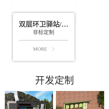
双层环卫驿站/资
全运会垃圾桶
880*400*970mm
源收集中心
（广州）
非标定制
MORE
MORE
开发定制