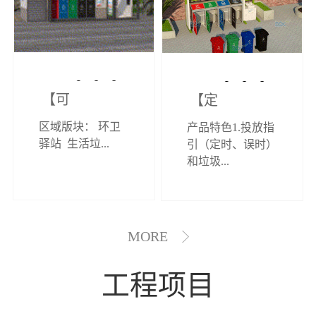
【可定制】综
【定制效果展
区域版块： 环卫
产品特色1.投放指
合环卫驿站
示】垃圾分类
驿站 生活垃...
引（定时、误时）
和垃圾...
亭
MORE
工程项目