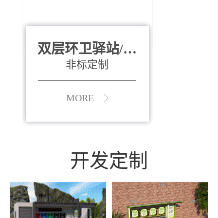
双层环卫驿站/资
全运会垃圾桶
880*400*970mm
源收集中心
（广州）
非标定制
MORE
MORE
开发定制