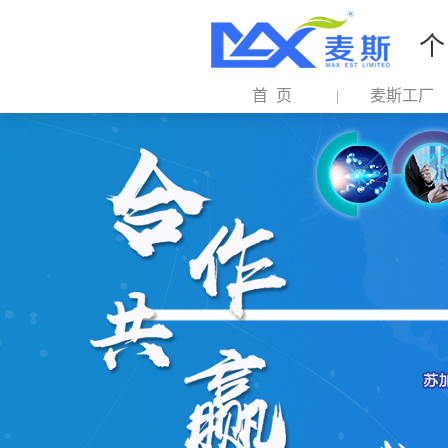
个
首 页
麦斯工厂