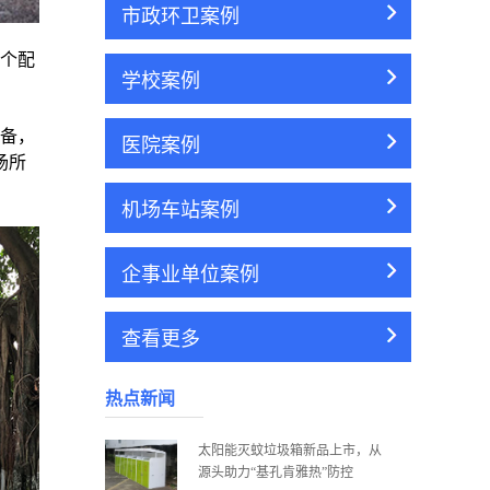
市政环卫案例
个配
学校案例
备，
医院案例
场所
机场车站案例
企事业单位案例
查看更多
热点新闻
太阳能灭蚊垃圾箱新品上市，从
源头助力“基孔肯雅热”防控