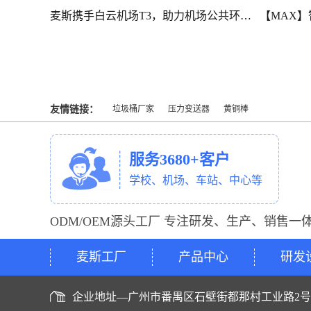
【MAX】广州街道垃圾分类房顺利竣工！
【MAX】生产动态|广州社区垃圾分类房建设有序推进ing
友情链接：
垃圾桶厂家
压力变送器
黄铜棒
服务3680+客户
学校、机场、车站、中心等
ODM/OEM源头工厂 专注研发、生产、销售一
麦斯工厂
产品中心
研发
企业地址—广州市番禺区石壁街都那村工业路2