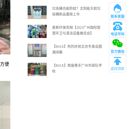
垃圾桶也能防蚊？太阳能灭蚊垃
圾桶新品重磅上市
联系客服
麦斯环保亮相【2025广州国际智
慧环卫与清洁设备展览会】
电话号码
管理
【MAX】热烈庆祝北京冬奥会圆
官方微信
满闭幕
方便
【MAX】再度携手广州市部队学
返回顶部
校