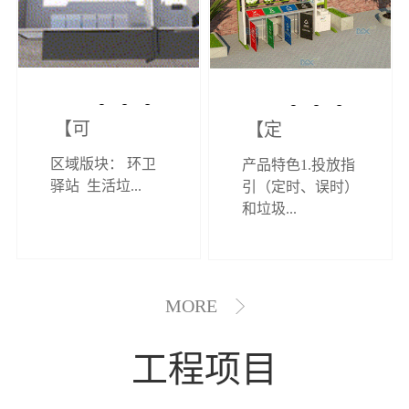
【可定制】综
【定制效果展
区域版块： 环卫
产品特色1.投放指
合环卫驿站
示】垃圾分类
驿站 生活垃...
引（定时、误时）
和垃圾...
亭
MORE
工程项目