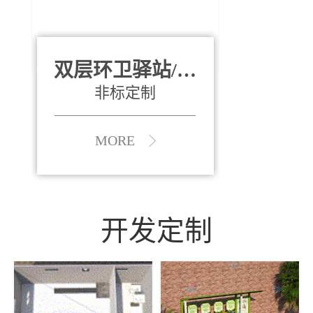
双层环卫驿站/资
全运会垃圾桶
880*400*970mm
源收集中心
（广州）
非标定制
MORE
MORE
开发定制