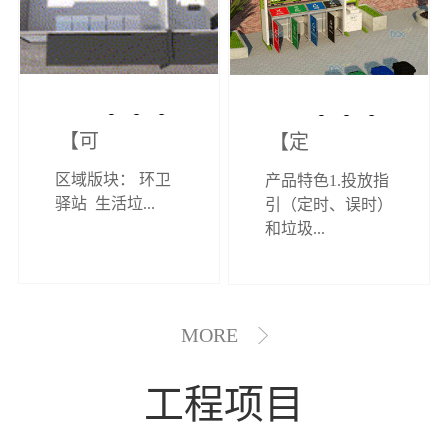
【可定制】综
【定制效果展
区域版块： 环卫
产品特色1.投放指
合环卫驿站
示】垃圾分类
驿站 生活垃...
引（定时、误时）
和垃圾...
亭
MORE
工程项目