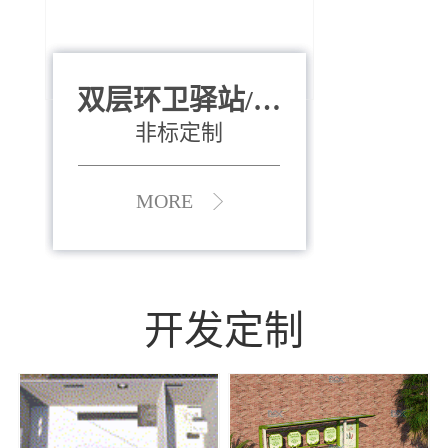
双层环卫驿站/资
全运会垃圾桶
880*400*970mm
源收集中心
（广州）
非标定制
MORE
MORE
开发定制