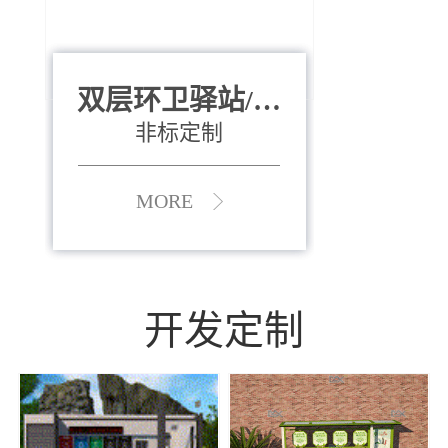
双层环卫驿站/资
全运会垃圾桶
880*400*970mm
源收集中心
（广州）
非标定制
MORE
MORE
开发定制