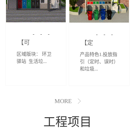
【可定制】综
【定制效果展
区域版块： 环卫
产品特色1.投放指
合环卫驿站
示】垃圾分类
驿站 生活垃...
引（定时、误时）
和垃圾...
亭
MORE
工程项目