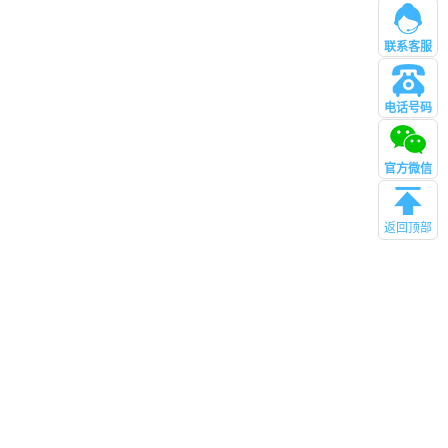
联系客服
电话号码
管理
官方微信
返回顶部