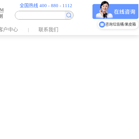
全国热线 400 - 880 - 1112
EM
制
咨询垃圾桶/果皮箱
客户中心
联系我们