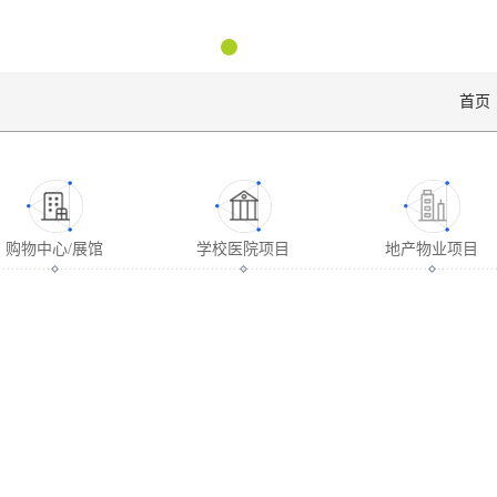
首页
购物中心/展馆
学校医院项目
地产物业项目