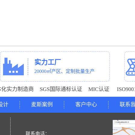
实力工厂
20000㎡产区、定制批量生产
体化实力制造商 SGS国际通标认证 MIC认证 ISO9
设计
麦斯案例
客户中心
联系
号
联系电话：