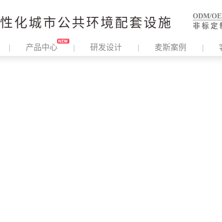
ODM/O
性化城市公共环境配套设施
非 标 定 
产品中心
研发设计
麦斯案例