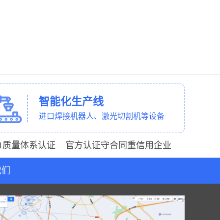
智能化生产线
进口焊接机器人、激光切割机等设备
001质量体系认证 官方认证守合同重信用企业
我们