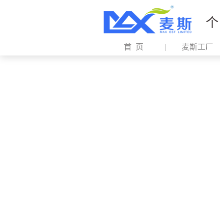
个
首 页
麦斯工厂