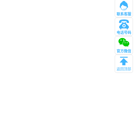
联系客服
电话号码
管理
官方微信
返回顶部