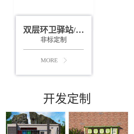
双层环卫驿站/资
全运会垃圾桶
880*400*970mm
源收集中心
（广州）
非标定制
MORE
MORE
开发定制