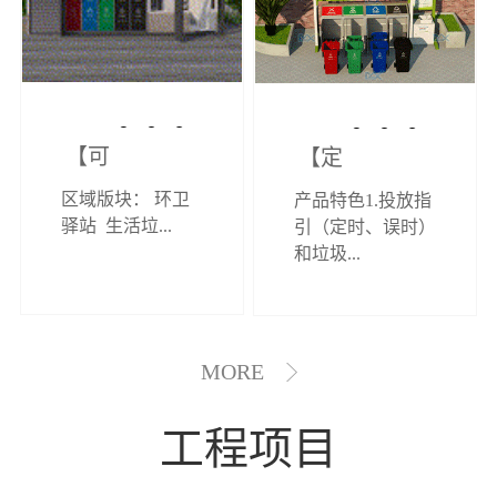
【可定制】综
【定制效果展
区域版块： 环卫
产品特色1.投放指
合环卫驿站
示】垃圾分类
驿站 生活垃...
引（定时、误时）
和垃圾...
亭
MORE
工程项目