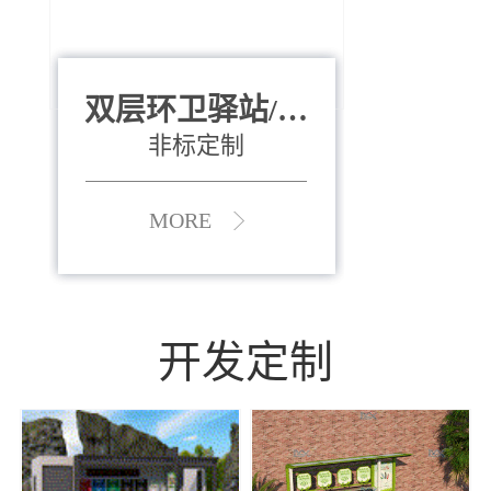
双层环卫驿站/资
全运会垃圾桶
880*400*970mm
源收集中心
（广州）
非标定制
MORE
MORE
开发定制