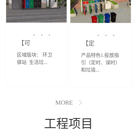
【可定制】综
【定制效果展
区域版块： 环卫
产品特色1.投放指
合环卫驿站
示】垃圾分类
驿站 生活垃...
引（定时、误时）
和垃圾...
亭
MORE
工程项目