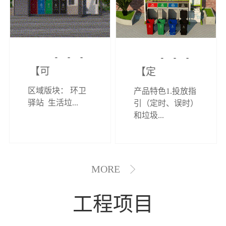
【可定制】综
【定制效果展
区域版块： 环卫
产品特色1.投放指
合环卫驿站
示】垃圾分类
驿站 生活垃...
引（定时、误时）
和垃圾...
亭
MORE
工程项目