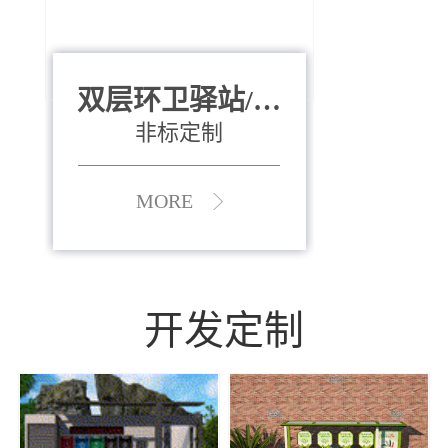
双层环卫驿站/资
全运会垃圾桶
880*400*970mm
源收集中心
（广州）
非标定制
MORE
MORE
开发定制