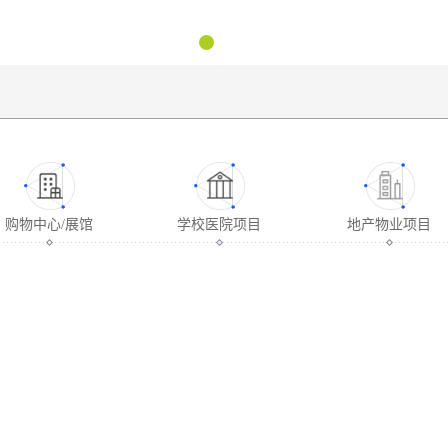
购物中心/展馆
学校医院项目
地产物业项目