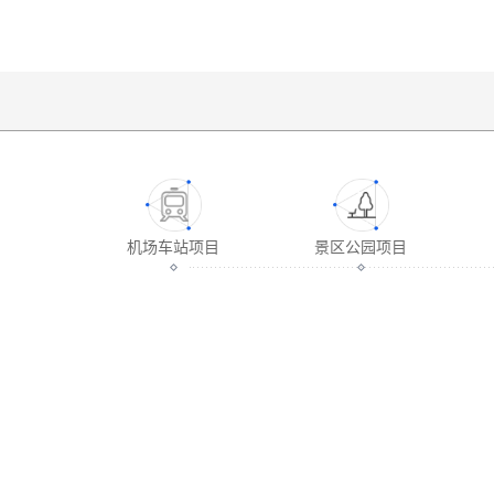
机场车站项目
景区公园项目