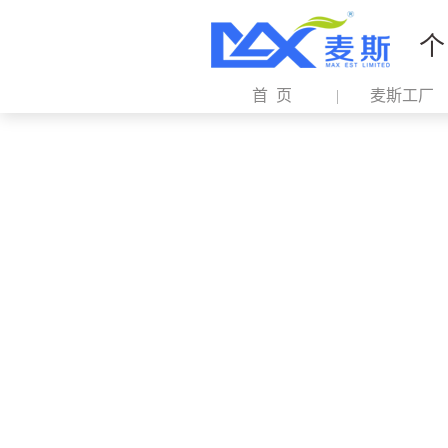
个
首 页
麦斯工厂